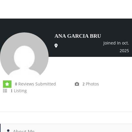
ANA GARCIA BRU
Joined In oct.
2025
Reviews Submitted
Photos
0
2
Listing
1
About Me