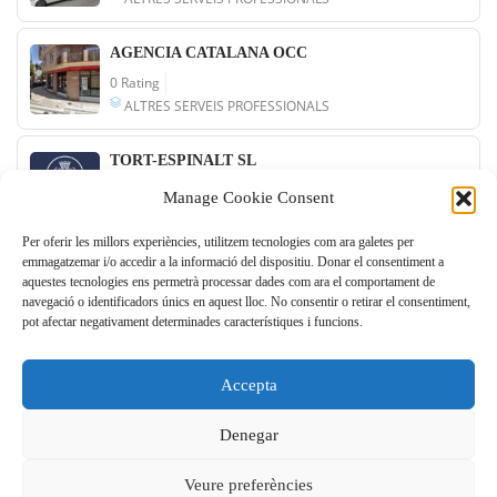
AGENCIA CATALANA OCC
0 Rating
ALTRES SERVEIS PROFESSIONALS
TORT-ESPINALT SL
0 Rating
Manage Cookie Consent
ALTRES SERVEIS PROFESSIONALS
Per oferir les millors experiències, utilitzem tecnologies com ara galetes per
emmagatzemar i/o accedir a la informació del dispositiu. Donar el consentiment a
ASSESSORIA GESGAR SL
aquestes tecnologies ens permetrà processar dades com ara el comportament de
0 Rating
navegació o identificadors únics en aquest lloc. No consentir o retirar el consentiment,
ALTRES SERVEIS PROFESSIONALS
pot afectar negativament determinades característiques i funcions.
Accepta
1
2
3
4
Denegar
Veure preferències