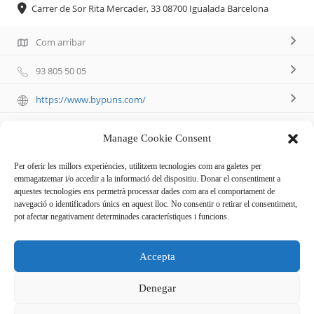
Carrer de Sor Rita Mercader, 33 08700 Igualada Barcelona
Com arribar
93 805 50 05
https://www.bypuns.com/
Manage Cookie Consent
Per oferir les millors experiències, utilitzem tecnologies com ara galetes per
emmagatzemar i/o accedir a la informació del dispositiu. Donar el consentiment a
Descripció
aquestes tecnologies ens permetrà processar dades com ara el comportament de
navegació o identificadors únics en aquest lloc. No consentir o retirar el consentiment,
pot afectar negativament determinades característiques i funcions.
Botiga de venda al por menor de roba esportiva i temps de
lleure. Confecció d’equipaments escolars, esportius,
Accepta
marxandatge, publicitat, etc.
Horari de 10:00 a 13:00 i de 15,30 a 19,30 h.
Denegar