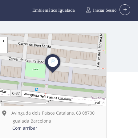
Emblemàtics Igualada
Iniciar Sessió
Leaflet
Avinguda dels Països Catalans, 63 08700
Igualada Barcelona
Com arribar