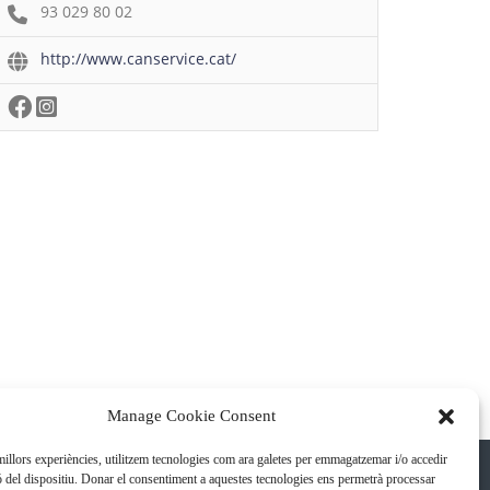
93 029 80 02
http://www.canservice.cat/
Manage Cookie Consent
 millors experiències, utilitzem tecnologies com ara galetes per emmagatzemar i/o accedir
ó del dispositiu. Donar el consentiment a aquestes tecnologies ens permetrà processar