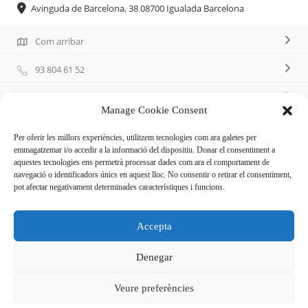
Avinguda de Barcelona, 38 08700 Igualada Barcelona
Com arribar
93 804 61 52
Call on Whatsapp
Manage Cookie Consent
http://www.calcorona.net/
Per oferir les millors experiències, utilitzem tecnologies com ara galetes per
emmagatzemar i/o accedir a la informació del dispositiu. Donar el consentiment a
aquestes tecnologies ens permetrà processar dades com ara el comportament de
navegació o identificadors únics en aquest lloc. No consentir o retirar el consentiment,
pot afectar negativament determinades característiques i funcions.
Descripció
Accepta
Carnisseria i xarcuteria
Denegar
Veure preferències