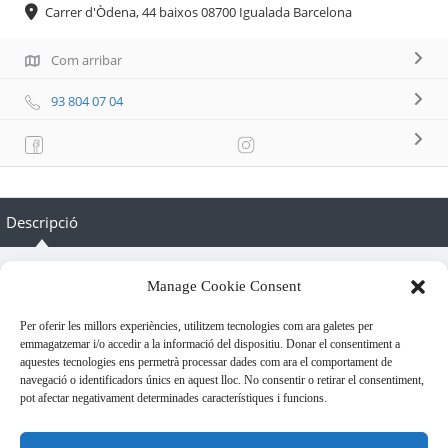
Carrer d'Òdena, 44 baixos 08700 Igualada Barcelona
Com arribar
93 804 07 04
Descripció
Botiga de llenceria, corseteria, bany, mitjes i complements.
Manage Cookie Consent
Roba interior per a nuvies.
Per oferir les millors experiències, utilitzem tecnologies com ara galetes per
Especialitzada en copes de la A fins la G.
emmagatzemar i/o accedir a la informació del dispositiu. Donar el consentiment a
Atenció personalitzada.
aquestes tecnologies ens permetrà processar dades com ara el comportament de
navegació o identificadors únics en aquest lloc. No consentir o retirar el consentiment,
Horari ivern(dilluns matí tancat) Horari estiu(dilluns matí
pot afectar negativament determinades característiques i funcions.
tancat)
de dilluns a dissabte de dilluns a dissabte