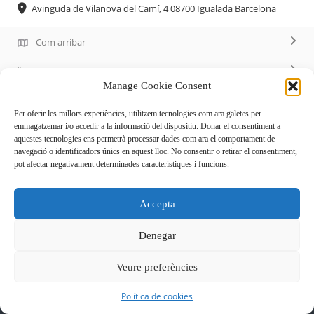
Avinguda de Vilanova del Camí, 4 08700 Igualada Barcelona
Com arribar
600 850 112
Manage Cookie Consent
Per oferir les millors experiències, utilitzem tecnologies com ara galetes per
Descripció
emmagatzemar i/o accedir a la informació del dispositiu. Donar el consentiment a
aquestes tecnologies ens permetrà processar dades com ara el comportament de
navegació o identificadors únics en aquest lloc. No consentir o retirar el consentiment,
Educació del cos per evitar tensions i males postures a
pot afectar negativament determinades característiques i funcions.
través d’exercicis acompanyats de respiració i estiraments.
Horari: de dilluns a dijous de 8 a 12 i de 15 a 21, divendres
Accepta
de 8 a 12.
Denegar
Veure preferències
Política de cookies