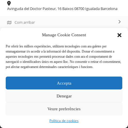
Avinguda del Doctor Pasteur, 16 Baixos 08700 Igualada Barcelona
Com arribar
616 56 80 73
Manage Cookie Consent
Per oferir les millors experiències, utilitzem tecnologies com ara galetes per
emmagatzemar i/o accedir a la informació del dispositiu. Donar el consentiment a
Descripció
aquestes tecnologies ens permetrà processar dades com ara el comportament de
navegació o identificadors únics en aquest lloc. No consentir o retirar el consentiment,
pot afectar negativament determinades característiques i funcions.
Franquícia de la marca Clarel associada a Dia, on podràs
trobar tota mena de productes bàsics per al dia a dia
Accepta
Denegar
Veure preferències
Política de cookies