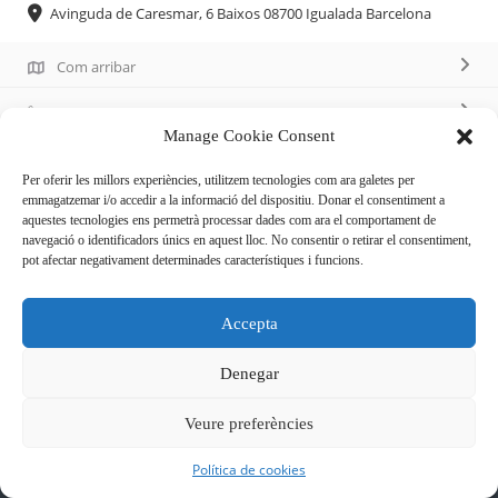
Avinguda de Caresmar, 6 Baixos 08700 Igualada Barcelona
Com arribar
647 725 876
Manage Cookie Consent
https://podoigd.wixsite.com/misitio
Per oferir les millors experiències, utilitzem tecnologies com ara galetes per
emmagatzemar i/o accedir a la informació del dispositiu. Donar el consentiment a
aquestes tecnologies ens permetrà processar dades com ara el comportament de
Descripció
navegació o identificadors únics en aquest lloc. No consentir o retirar el consentiment,
pot afectar negativament determinades característiques i funcions.
Clínica especialitzada en tractaments pedològics
Accepta
Denegar
Veure preferències
Política de cookies