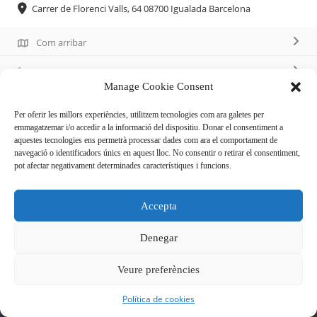
Carrer de Florenci Valls, 64 08700 Igualada Barcelona
Com arribar
93 514 42 18
Manage Cookie Consent
Per oferir les millors experiències, utilitzem tecnologies com ara galetes per
emmagatzemar i/o accedir a la informació del dispositiu. Donar el consentiment a
aquestes tecnologies ens permetrà processar dades com ara el comportament de
navegació o identificadors únics en aquest lloc. No consentir o retirar el consentiment,
Descripció
pot afectar negativament determinades característiques i funcions.
Establiment dedicat a la venda de peix i marisc, fresc i
Accepta
congelat
Denegar
Veure preferències
Política de cookies