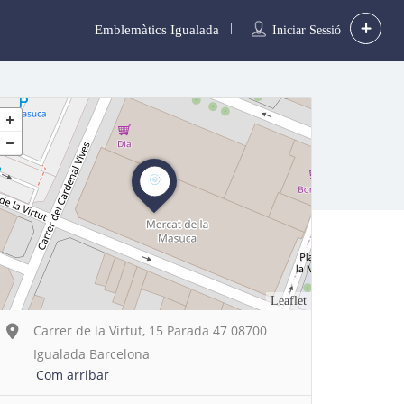
Emblemàtics Igualada
Iniciar Sessió
Leaflet
Carrer de la Virtut, 15 Parada 47 08700
Igualada Barcelona
Com arribar