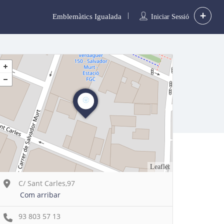
Emblemàtics Igualada
Iniciar Sessió
Leaflet
C/ Sant Carles,97
Com arribar
93 803 57 13