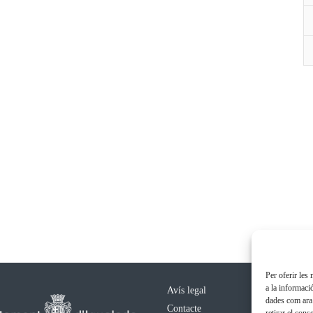
Per oferir les
a la informaci
Avís legal
dades com ara 
Contacte