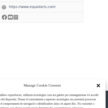
https://www.espaidarts.com/
Manage Cookie Consent
 millors experiències, utilitzem tecnologies com ara galetes per emmagatzemar i/o accedir
ó del dispositiu. Donar el consentiment a aquestes tecnologies ens permetrà processar
el comportament de navegació o identificadors únics en aquest lloc. No consentir o