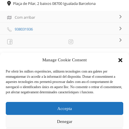
Plaça de Pilar, 2 baixos 08700 Igualada Barcelona
Com arribar
938031936
Manage Cookie Consent
Descripció
Per oferir les millors experiències, utilitzem tecnologies com ara galetes per
emmagatzemar i/o accedir a la informació del dispositiu. Donar el consentiment a
Botiga d’esports, armeria i pesca
aquestes tecnologies ens permetrà processar dades com ara el comportament de
navegació o identificadors únics en aquest lloc. No consentir o retirar el consentiment,
Horari estiu: Horari hivern:
pot afectar negativament determinades característiques i funcions.
Dilluns matí tancat Dilluns matí tancat
de dilluns a dissabte: de dilluns a dissabte:
Accepta
de 10:00 a 13:00 de 10:00 a 13:00
de 18:00 a 20:00 de 17:30 a 20:00
Denegar