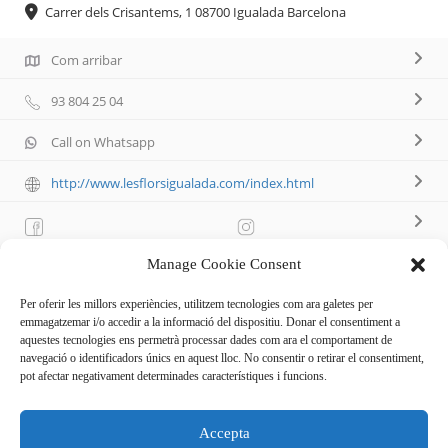
Carrer dels Crisantems, 1 08700 Igualada Barcelona
Com arribar
93 804 25 04
Call on Whatsapp
http://www.lesflorsigualada.com/index.html
Manage Cookie Consent
Descripció
Per oferir les millors experiències, utilitzem tecnologies com ara galetes per
emmagatzemar i/o accedir a la informació del dispositiu. Donar el consentiment a
aquestes tecnologies ens permetrà processar dades com ara el comportament de
navegació o identificadors únics en aquest lloc. No consentir o retirar el consentiment,
Venda de plantes, plantes d’interior, composicions florals i
pot afectar negativament determinades característiques i funcions.
articles de decoració. Disseny floral per a bodes i
esdeveniments. Horari provisional covid: de dimarts a
Accepta
divendres de 10 h a 13:30 h i 17 h a 20 h, dissabte de 10 h a