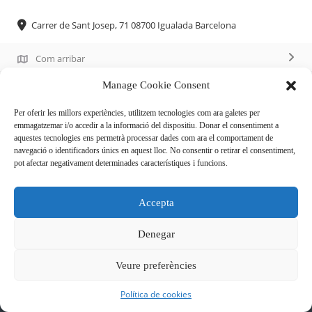
Carrer de Sant Josep, 71 08700 Igualada Barcelona
Com arribar
Manage Cookie Consent
93 805 58 44
Per oferir les millors experiències, utilitzem tecnologies com ara galetes per
emmagatzemar i/o accedir a la informació del dispositiu. Donar el consentiment a
Descripció
aquestes tecnologies ens permetrà processar dades com ara el comportament de
navegació o identificadors únics en aquest lloc. No consentir o retirar el consentiment,
pot afectar negativament determinades característiques i funcions.
Establiment dedicat a la venda de fruites i verdures
Accepta
Denegar
Veure preferències
Política de cookies