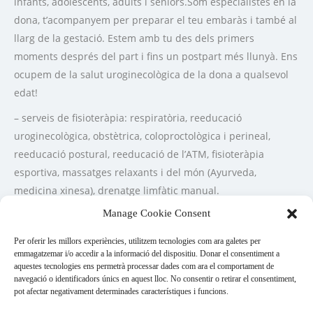
infants, adolescents, adults i sèniors.Som especialistes en la
dona, t’acompanyem per preparar el teu embaràs i també al
llarg de la gestació. Estem amb tu des dels primers
moments després del part i fins un postpart més llunyà. Ens
ocupem de la salut uroginecològica de la dona a qualsevol
edat!
– serveis de fisioteràpia: respiratòria, reeducació
uroginecològica, obstètrica, coloproctològica i perineal,
reeducació postural, reeducació de l’ATM, fisioteràpia
esportiva, massatges relaxants i del món (Ayurveda,
medicina xinesa), drenatge limfàtic manual.
– servei de llevadora: acompanyament a la lactància, hàbits
Manage Cookie Consent
de son, alimentació infantil i criança. Curs de preparació al
Per oferir les millors experiències, utilitzem tecnologies com ara galetes per
part i educació p/maternal impartit per una fisioterapeuta i
emmagatzemar i/o accedir a la informació del dispositiu. Donar el consentiment a
una llevadora.A Kine trobaràs activitats dirigides de Hatha
aquestes tecnologies ens permetrà processar dades com ara el comportament de
navegació o identificadors únics en aquest lloc. No consentir o retirar el consentiment,
ioga, Ioga per a embarassades i mama bebè, Hipopressius,
pot afectar negativament determinades característiques i funcions.
Entrenament funcional i Ioga d’intensitat moderada. Tenen