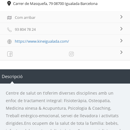
Carrer de Masquefa, 79 08700 Igualada Barcelona
Com arribar
93 804 78 24
https://www.kineigualada.com/
Descripció
Centre de salut on t’oferim diverses disciplines amb un
enfoc de tractament integral: Fisioteràpia, Osteopatia,
Medicina xinesa & Acupuntura, Psicologia & Coaching,
Treball enèrgico-emocional, servei de llevadora i activitats
dirigides.Ens ocupem de la salut de tota la família: bebès,