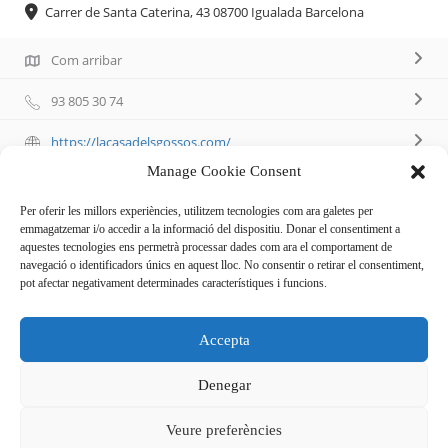
Carrer de Santa Caterina, 43 08700 Igualada Barcelona
Com arribar
93 805 30 74
https://lacasadelsgossos.com/
Manage Cookie Consent
Per oferir les millors experiències, utilitzem tecnologies com ara galetes per
emmagatzemar i/o accedir a la informació del dispositiu. Donar el consentiment a
aquestes tecnologies ens permetrà processar dades com ara el comportament de
Descripció
navegació o identificadors únics en aquest lloc. No consentir o retirar el consentiment,
pot afectar negativament determinades característiques i funcions.
Botiga d’animals
Accepta
Horari:
de dilluns a dissabte de 10:00 a 13:45 i de 17:00 a 20:45h.
Denegar
Veure preferències