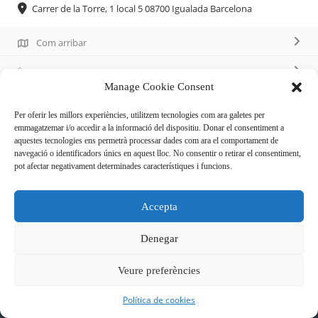
Carrer de la Torre, 1 local 5 08700 Igualada Barcelona
Com arribar
93 805 32 94
Manage Cookie Consent
Per oferir les millors experiències, utilitzem tecnologies com ara galetes per
emmagatzemar i/o accedir a la informació del dispositiu. Donar el consentiment a
aquestes tecnologies ens permetrà processar dades com ara el comportament de
navegació o identificadors únics en aquest lloc. No consentir o retirar el consentiment,
Descripció
pot afectar negativament determinades característiques i funcions.
Articles de regal i festa, postals, globus, photocalls i
Accepta
mascaretes nacionals.
Denegar
Veure preferències
Política de cookies