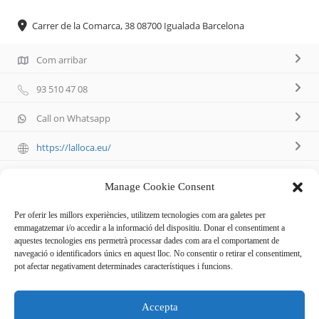
Carrer de la Comarca, 38 08700 Igualada Barcelona
Com arribar
93 510 47 08
Call on Whatsapp
https://lalloca.eu/
Manage Cookie Consent
Per oferir les millors experiències, utilitzem tecnologies com ara galetes per
emmagatzemar i/o accedir a la informació del dispositiu. Donar el consentiment a
Descripció
aquestes tecnologies ens permetrà processar dades com ara el comportament de
navegació o identificadors únics en aquest lloc. No consentir o retirar el consentiment,
pot afectar negativament determinades característiques i funcions.
Complements per la maternitat i la criança com jocs de
taula,joguines de fusta, roba per nadons fins els 6 anys,
Accepta
canastreta, higiene i estris d’alimentació i porteig