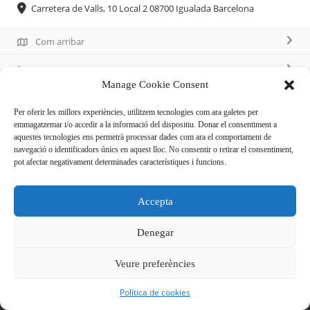
Carretera de Valls, 10 Local 2 08700 Igualada Barcelona
Com arribar
93 805 56 64
Manage Cookie Consent
Per oferir les millors experiències, utilitzem tecnologies com ara galetes per
Descripció
emmagatzemar i/o accedir a la informació del dispositiu. Donar el consentiment a
aquestes tecnologies ens permetrà processar dades com ara el comportament de
navegació o identificadors únics en aquest lloc. No consentir o retirar el consentiment,
Perruqueria unisex
pot afectar negativament determinades característiques i funcions.
Accepta
Denegar
Veure preferències
Política de cookies