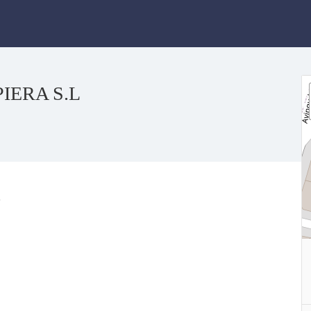
IERA S.L
ó