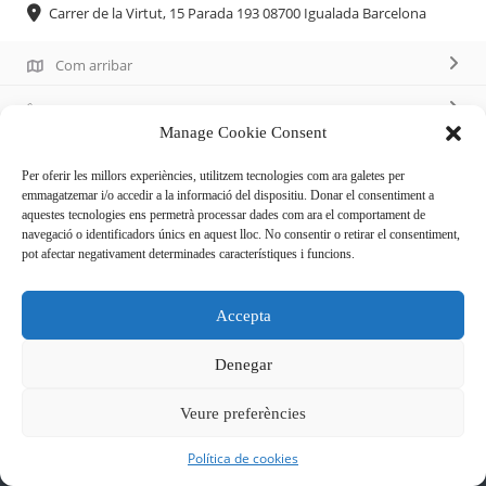
Carrer de la Virtut, 15 Parada 193 08700 Igualada Barcelona
Com arribar
93 804 13 08
Manage Cookie Consent
Per oferir les millors experiències, utilitzem tecnologies com ara galetes per
Descripció
emmagatzemar i/o accedir a la informació del dispositiu. Donar el consentiment a
aquestes tecnologies ens permetrà processar dades com ara el comportament de
navegació o identificadors únics en aquest lloc. No consentir o retirar el consentiment,
Llegums
pot afectar negativament determinades característiques i funcions.
Accepta
Denegar
Veure preferències
Política de cookies