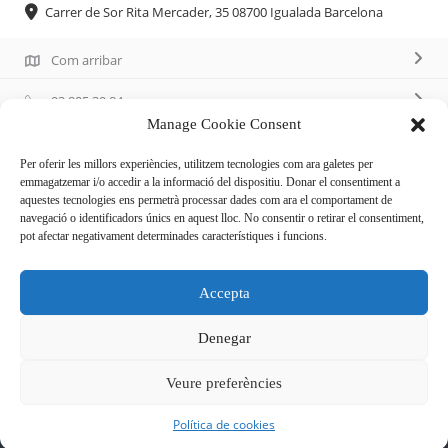
Carrer de Sor Rita Mercader, 35 08700 Igualada Barcelona
Com arribar
93 805 39 84
Manage Cookie Consent
http://www.marbrespoblesec.com/
Per oferir les millors experiències, utilitzem tecnologies com ara galetes per
emmagatzemar i/o accedir a la informació del dispositiu. Donar el consentiment a
aquestes tecnologies ens permetrà processar dades com ara el comportament de
Descripció
navegació o identificadors únics en aquest lloc. No consentir o retirar el consentiment,
pot afectar negativament determinades característiques i funcions.
Art funerari, elaboració i col·locació de làpides.
Accepta
Taulell de cuina i lavabos.
Escales, rajoles, empits de finestra.
Denegar
Veure preferències
Política de cookies