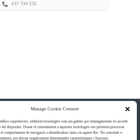
631 734 532
Manage Cookie Consent
 millors experiències, utilitzem tecnologies com ara galetes per emmagatzemar i/o accedir
ó del dispositiu. Donar el consentiment a aquestes tecnologies ens permetrà processar
el comportament de navegació o identificadors únics en aquest lloc. No consentir o
sentiment, pot afectar negativament determinades característiques i funcions.