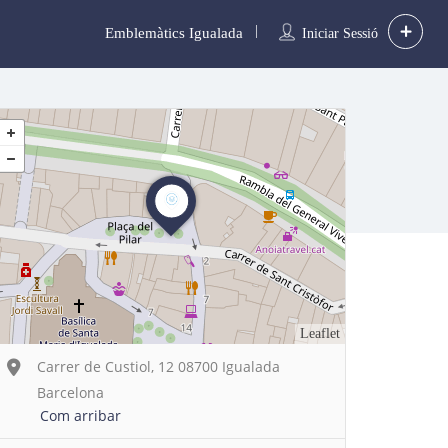
Emblemàtics Igualada
Iniciar Sessió
Leaflet
Carrer de Custiol, 12 08700 Igualada
Barcelona
Com arribar