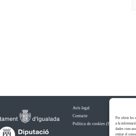
Avís legal
Contacte
Per oferir les
a la informaci
Política de cookies (EU)
dades com ara 
retirar el con