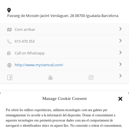
Passeig de Mossèn Jacint Verdaguer, 28 08700 Igualada Barcelona
Com arribar
615 470 353
Call on Whatsapp
http://www.myriamval.com/
Manage Cookie Consent
Descripció
Per oferir les millors experiències, utilitzem tecnologies com ara galetes per
emmagatzemar i/o accedir a la informació del dispositiu. Donar el consentiment a
Botiga de moda de dona amb serveis de lliurament a
aquestes tecnologies ens permetrà processar dades com ara el comportament de
domicili.
navegació o identificadors únics en aquest lloc. No consentir o retirar el consentiment,