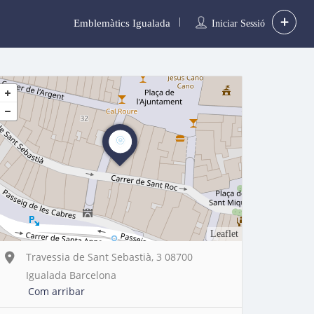
Emblemàtics Igualada
Iniciar Sessió
Leaflet
Travessia de Sant Sebastià, 3 08700
Igualada Barcelona
Com arribar