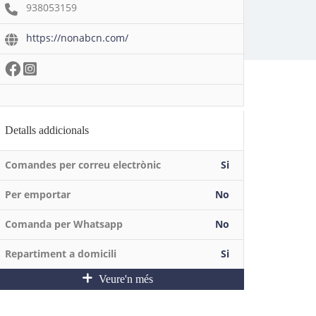
938053159
https://nonabcn.com/
Detalls addicionals
Comandes per correu electrònic
Si
Per emportar
No
Comanda per Whatsapp
No
Repartiment a domicili
Si
Veure'n més