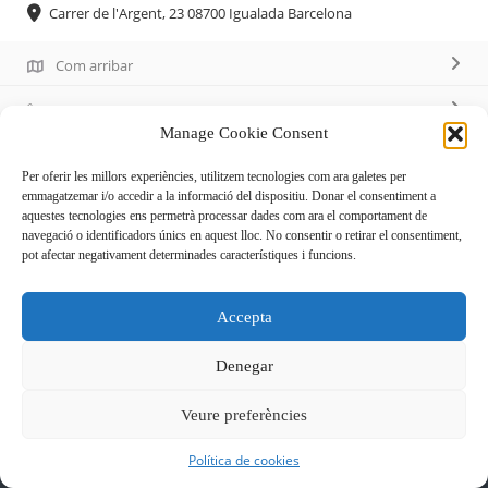
Carrer de l'Argent, 23 08700 Igualada Barcelona
Com arribar
93 803 16 23-93 805 58 89
Manage Cookie Consent
Per oferir les millors experiències, utilitzem tecnologies com ara galetes per
Descripció
emmagatzemar i/o accedir a la informació del dispositiu. Donar el consentiment a
aquestes tecnologies ens permetrà processar dades com ara el comportament de
navegació o identificadors únics en aquest lloc. No consentir o retirar el consentiment,
Pastisseria, confiteria.
pot afectar negativament determinades característiques i funcions.
Accepta
Denegar
Veure preferències
Política de cookies