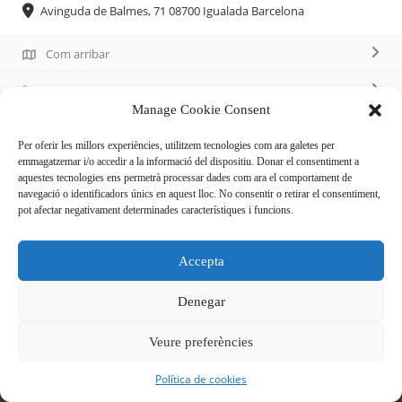
Avinguda de Balmes, 71 08700 Igualada Barcelona
Com arribar
662 139 236
Manage Cookie Consent
http://www.pickandgo.es/
Per oferir les millors experiències, utilitzem tecnologies com ara galetes per
emmagatzemar i/o accedir a la informació del dispositiu. Donar el consentiment a
aquestes tecnologies ens permetrà processar dades com ara el comportament de
navegació o identificadors únics en aquest lloc. No consentir o retirar el consentiment,
pot afectar negativament determinades característiques i funcions.
Descripció
Accepta
Establiment no atès, d’autoservei 24 h els 365 dies de l’any
Denegar
Veure preferències
Política de cookies