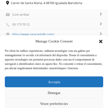
Carrer de Santa Maria, 4 08700 Igualada Barcelona
Com arribar
93 173 70 12
http://www.saracastells.com/
Manage Cookie Consent
Per oferir les millors experiències, utilitzem tecnologies com ara galetes per
emmagatzemar i/o accedir a la informació del dispositiu. Donar el consentiment a
aquestes tecnologies ens permetrà processar dades com ara el comportament de
Descripció
navegació o identificadors únics en aquest lloc. No consentir o retirar el consentiment,
pot afectar negativament determinades característiques i funcions.
Joieria d’autor, disseny de joies exclusives, joies
Accepta
personalitzades i artesanes.
Restauració i restyling de joies.
Denegar
Veure preferències