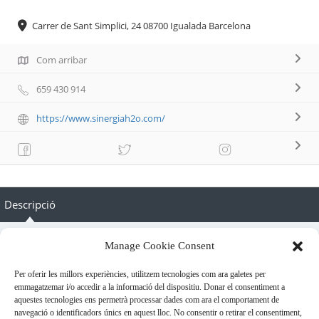
Carrer de Sant Simplici, 24 08700 Igualada Barcelona
Com arribar
659 430 914
https://www.sinergiah2o.com/
Descripció
A SinergiaH2O oferim serveis de socorrisme i salvament,
Manage Cookie Consent
activitats esportives, serveis preventius en esdeveniments,
Per oferir les millors experiències, utilitzem tecnologies com ara galetes per
tractament i teràpies del benestar!
emmagatzemar i/o accedir a la informació del dispositiu. Donar el consentiment a
aquestes tecnologies ens permetrà processar dades com ara el comportament de
En tasques de seguretat no ens la juguem, un equip 100%
navegació o identificadors únics en aquest lloc. No consentir o retirar el consentiment,