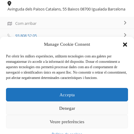
Avinguda dels Països Catalans, 55 Baixos 08700 Igualada Barcelona
Com arribar
93 808 52 05
Manage Cookie Consent
Per oferir les millors experiències, utilitzem tecnologies com ara galetes per
emmagatzemar i/o accedir a la informació del dispositiu. Donar el consentiment a
aquestes tecnologies ens permetrà processar dades com ara el comportament de
Descripció
navegació o identificadors únics en aquest lloc. No consentir o retirar el consentiment,
pot afectar negativament determinades característiques i funcions.
Centre d’estètica, depilació amb cera, làser, tractaments
Accepta
corporals, facials, mans i peus, pestanyes, maquillatge,
experiències i molt més
Denegar
Veure preferències