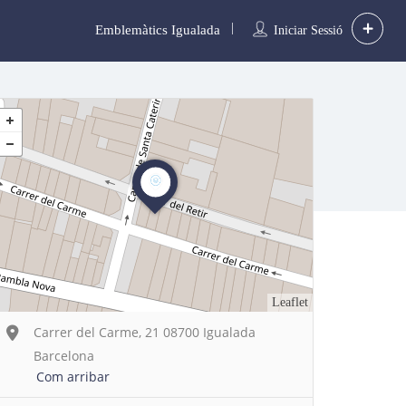
Emblemàtics Igualada
Iniciar Sessió
Leaflet
Carrer del Carme, 21 08700 Igualada
Barcelona
Com arribar