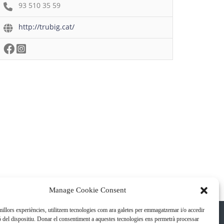
93 510 35 59
http://trubig.cat/
Manage Cookie Consent
 millors experiències, utilitzem tecnologies com ara galetes per emmagatzemar i/o accedir
ó del dispositiu. Donar el consentiment a aquestes tecnologies ens permetrà processar