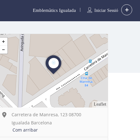
Emblemàtics Igualada
Iniciar Sessió
Leaflet
Carretera de Manresa, 123 08700
Igualada Barcelona
Com arribar