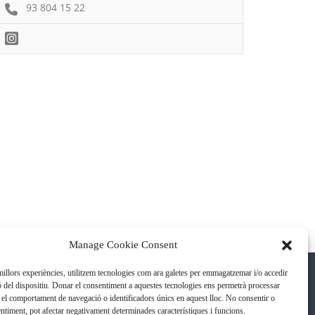
93 804 15 22
Manage Cookie Consent
 millors experiències, utilitzem tecnologies com ara galetes per emmagatzemar i/o accedir
ó del dispositiu. Donar el consentiment a aquestes tecnologies ens permetrà processar
el comportament de navegació o identificadors únics en aquest lloc. No consentir o
sentiment, pot afectar negativament determinades característiques i funcions.