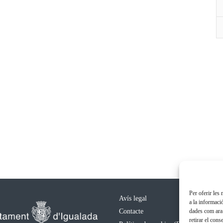
Per oferir les
Avís legal
a la informaci
Contacte
dades com ara 
retirar el con