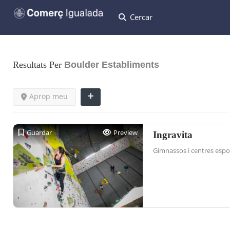
Cercar
Resultats Per
Boulder
Establiments
Aprop meu
Guardar
Preview
Ingravita
Gimnassos i centres espo