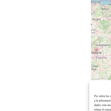
Per oferir les
a la informaci
dades com ara 
retirar el con