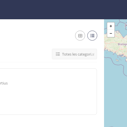
Totes les categories
rtius