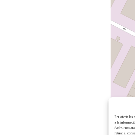
Per oferir les
a la informaci
dades com ara 
retirar el con