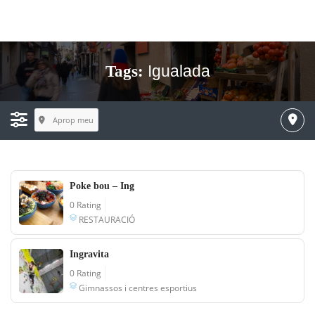
Igualada
Tags:
Aprop meu
Poke bou – Ing
0 Rating
RESTAURACIÓ
Ingravita
0 Rating
Gimnassos i centres esportius