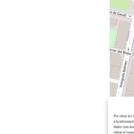
Per oferir les
a la informaci
dades com ara 
retirar el con