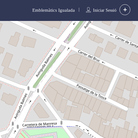
Emblemàtics Igualada
Iniciar Sessió