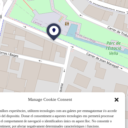
Manage Cookie Consent
 millors experiències, utilitzem tecnologies com ara galetes per emmagatzemar i/o accedir
ó del dispositiu. Donar el consentiment a aquestes tecnologies ens permetrà processar
el comportament de navegació o identificadors únics en aquest lloc. No consentir o
sentiment, pot afectar negativament determinades característiques i funcions.