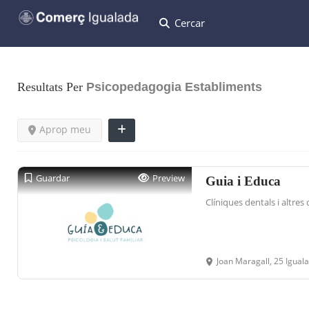
Cercar
Resultats Per
Psicopedagogia
Establiments
Aprop meu
Guardar
Preview
Guia i Educa
Clíniques dentals i altre
Joan Maragall, 25 Igual