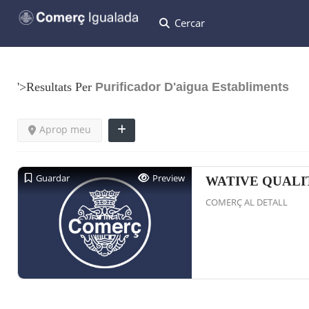
Cercar
'>Resultats Per
Purificador D'aigua
Establiments
Aprop meu
Guardar
Preview
WATIVE QUALI
COMERÇ AL DETALL