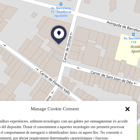
Manage Cookie Consent
 millors experiències, utilitzem tecnologies com ara galetes per emmagatzemar i/o accedir
ó del dispositiu. Donar el consentiment a aquestes tecnologies ens permetrà processar
el comportament de navegació o identificadors únics en aquest lloc. No consentir o
sentiment, pot afectar negativament determinades característiques i funcions.