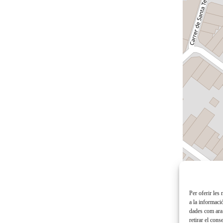
Per oferir les
a la informaci
dades com ara 
retirar el con