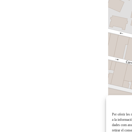
Per oferir les
a la informaci
dades com ara 
retirar el con