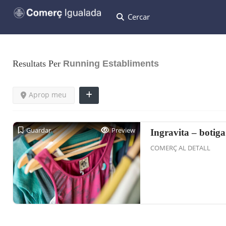
Cercar
Resultats Per
Running
Establiments
Aprop meu
Guardar
Preview
Ingravita – botiga
COMERÇ AL DETALL