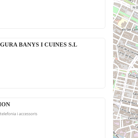
URA BANYS I CUINES S.L
MON
elefonia i accessoris