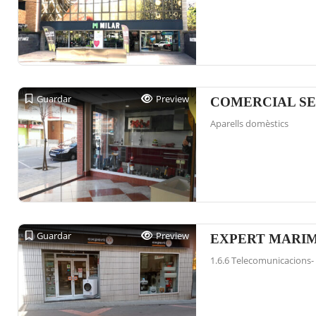
Guardar
Preview
COMERCIAL SEG
Aparells domèstics
Guardar
Preview
EXPERT MARI
1.6.6 Telecomunicacions- t