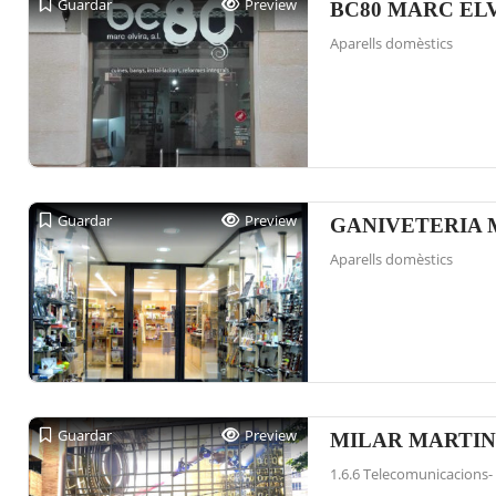
Guardar
Preview
BC80 MARC EL
Aparells domèstics
Guardar
Preview
GANIVETERIA 
Aparells domèstics
Guardar
Preview
MILAR MARTI
1.6.6 Telecomunicacions- t