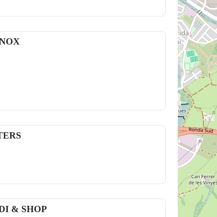
INOX
TERS
DI & SHOP