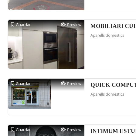
Guardar
Preview
MOBILIARI CU
Aparells domèstics
Guardar
Preview
QUICK COMPU
Aparells domèstics
Guardar
Preview
INTIMUM ESTU