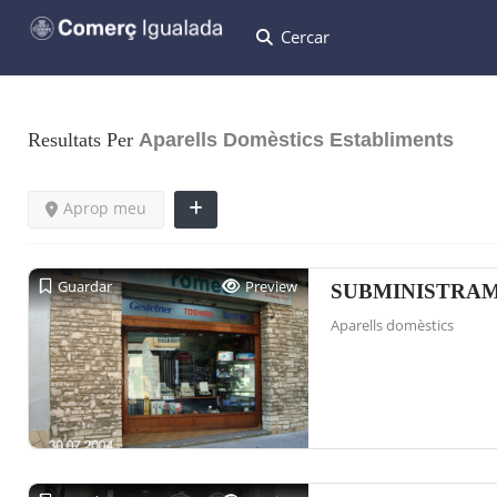
Cercar
Resultats Per
Aparells Domèstics
Establiments
Aprop meu
Guardar
Preview
SUBMINISTRA
Aparells domèstics