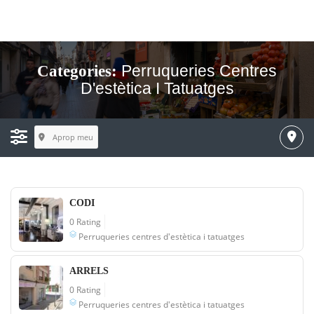
Perruqueries Centres
Categories:
D'estètica I Tatuatges
Aprop meu
CODI
0 Rating
Perruqueries centres d'estètica i tatuatges
ARRELS
0 Rating
Perruqueries centres d'estètica i tatuatges