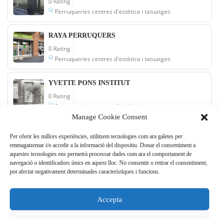
0 Rating
Perruqueries centres d'estètica i tatuatges
RAYA PERRUQUERS
0 Rating
Perruqueries centres d'estètica i tatuatges
YVETTE PONS INSTITUT
0 Rating
Perruqueries centres d'estètica i tatuatges
Manage Cookie Consent
VITALIS
Per oferir les millors experiències, utilitzem tecnologies com ara galetes per
0 Rating
emmagatzemar i/o accedir a la informació del dispositiu. Donar el consentiment a
Perruqueries centres d'estètica i tatuatges
aquestes tecnologies ens permetrà processar dades com ara el comportament de
navegació o identificadors únics en aquest lloc. No consentir o retirar el consentiment,
pot afectar negativament determinades característiques i funcions.
1
2
3
4
5
...
6
7
...
Accepta
10